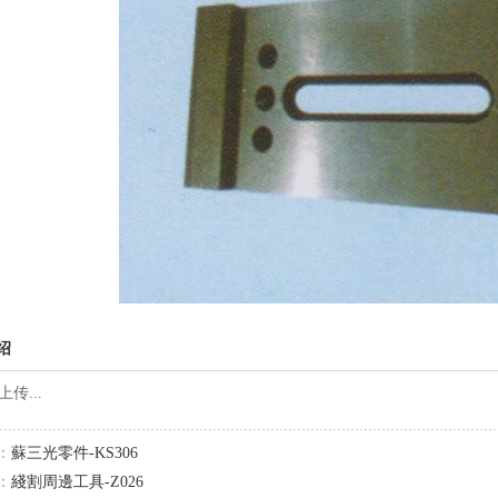
绍
：
蘇三光零件-KS306
：
綫割周邊工具-Z026